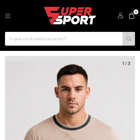
0
1
/
3